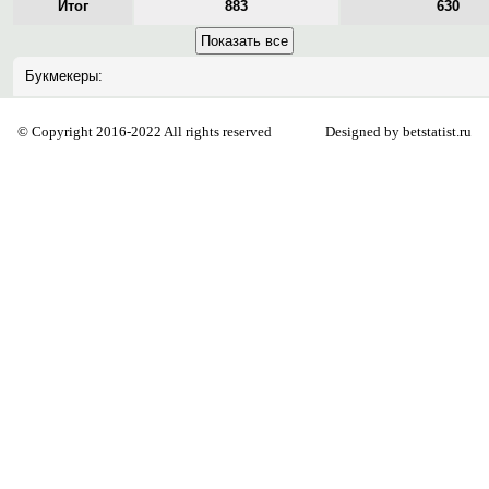
Итог
883
630
Показать все
Букмекеры:
© Copyright 2016-2022 All rights reserved
Designed by betstatist.ru